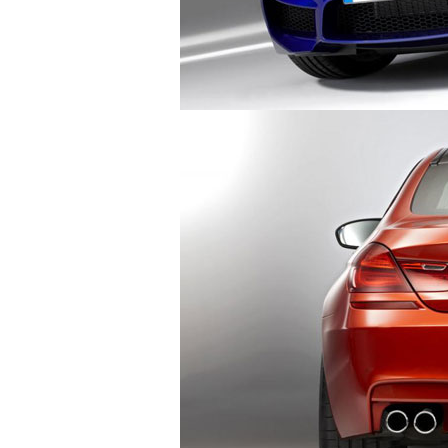
KTM DUKE 250 VÀ RC250
YAMAH
autodaily
autod
1.142 lượt xem - 30/03/2015
1.18
MAZDA CX-3
RENAU
autodaily
autod
1.444 lượt xem - 08/03/2015
1.01