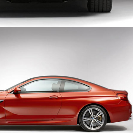
SS
ULT KADJAR
BMW X6 M 2015
aily
autodaily
3 lượt xem - 03/02/2015
1.127 lượt xem - 01/02/2015
M3 SEDAN 2015
aily
1 lượt xem - 28/01/2015