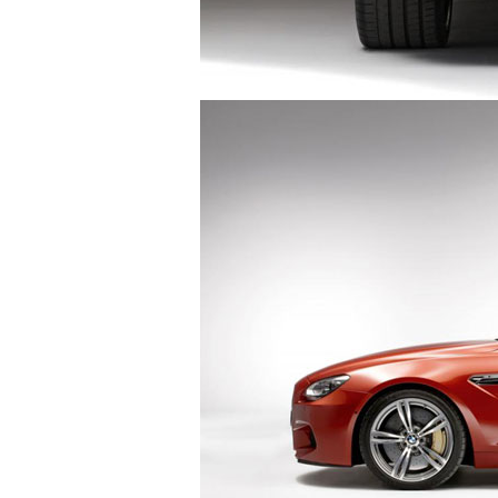
HONDA SH300I 2015
RENA
autodaily
autod
1.165 lượt xem - 06/03/2015
1.03
BMW X5 M 2015
BMW 
autodaily
autod
1.070 lượt xem - 01/02/2015
1.18