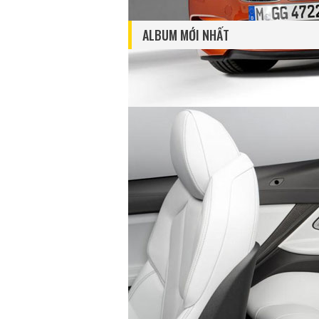
ALBUM MỚI NHẤT
ẢNH CHI TIẾT FORD ECOSPORT 2018
TIVOL
LONG
autodaily
1.117 lượt xem - 09/04/2018
autod
3.36