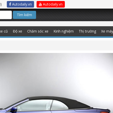
)
Autodaily.vn
Autodaily.vn
Tìm kiếm
xe cũ
Độ xe
Chăm sóc xe
Kinh nghiệm
Thị trường
Xe má