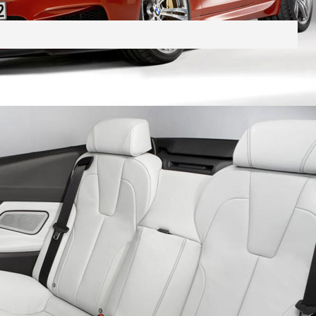
I TẠI ĐẠI LÝ SSANGYONG THĂNG
ẢNH CHI TIẾT MERCEDES-BENZ GLC
autodaily
4.938 lượt xem - 21/04/2016
aily
4 lượt xem - 24/05/2017