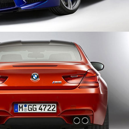
NI
A YZF-R3
HYUNDAI I20 ACTIVE
aily
autodaily
IN
2 lượt xem - 28/03/2015
1.125 lượt xem - 26/03/2015
TO
LT KADJAR AT GENEVA
RANGE ROVER EVOQUE 2016
aily
autodaily
0 lượt xem - 08/03/2015
1.150 lượt xem - 06/03/2015
ME