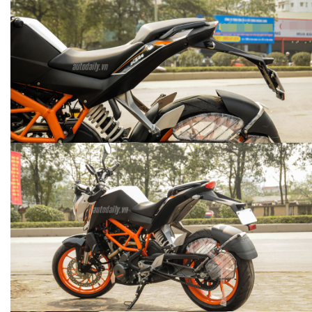
CHEVROLET TRAIBLAZER 2.8AT 4X4
ẢNH CHI TIẾT HONDA FUTURE 2018
2018
autodaily
1.132 lượt xem - 14/05/2018
autodaily
1.087 lượt xem - 16/05/2018
ẢNH CHI TIẾT HONDA AIR BLADE 2018
ẢNH CHI TIẾT INFINITI QX60
autodaily
autodaily
15.539 lượt xem - 31/12/2017
11.381 lượt xem - 06/12/2017