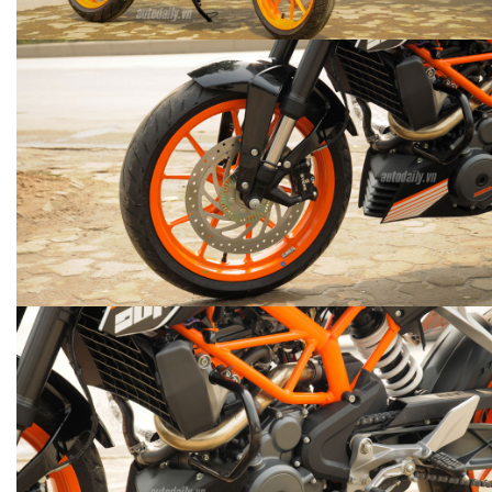
ĐÁNH GIÁ HONDA CITY 2017
LÁI THỬ CHEVROLET COLORADO TRÊN
ĐƯỜNG ĐUA
autodaily
11.735 lượt xem - 16/08/2017
autodaily
4.023 lượt xem - 25/07/2017
ALBUM NISSAN X-TRAIL 2017
LÁI THỬ 2 SIÊU XE FERRARI 488GTB
VÀ 488 SPIDER
autodaily