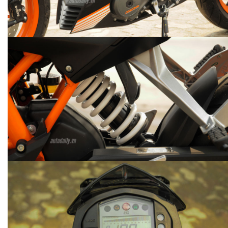
4.092 lượt xem - 20/07/2017
autodaily
2.245 lượt xem - 09/07/2017
MERCEDES-BENZ FASCINATION 2017
CHEVROLET COLORADO
HIGHCOUNTRY 2017
autodaily
2.018 lượt xem - 06/07/2017
autodaily
1.509 lượt xem - 04/07/2017