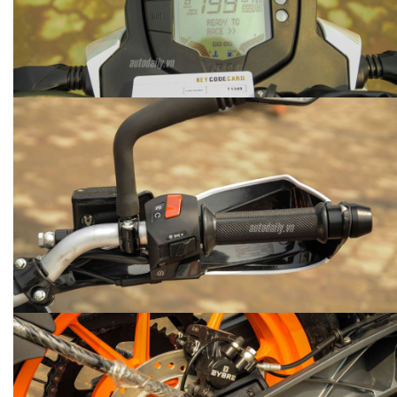
HÀNH TRÌNH PORSCHE SUV HÀ GIANG
ẢNH CHI TIẾT SUZUKI ERTIGA
2017
autodaily
3.207 lượt xem - 03/06/2017
autodaily
1.470 lượt xem - 22/06/2017
PORSCHE PANAMERA 4S 2017
VOLKSWAGEN POLO HATCHBACK 2016
autodaily
autodaily
1.929 lượt xem - 19/05/2017
3.122 lượt xem - 08/05/2017