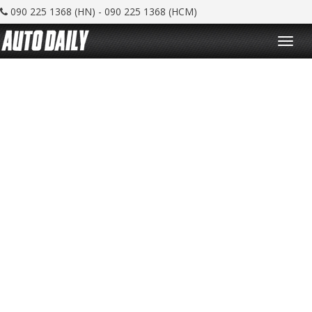
090 225 1368 (HN) - 090 225 1368 (HCM)
T
o
g
g
l
e
n
a
v
i
g
a
t
i
o
n