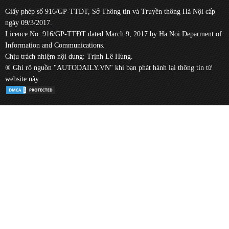
Giấy phép số 916/GP-TTĐT, Sở Thông tin và Truyền thông Hà Nội cấp
ngày 09/3/2017.
Licence No. 916/GP-TTĐT dated March 9, 2017 by Ha Noi Deparment of
Information and Communications.
Chịu trách nhiệm nội dung: Trịnh Lê Hùng.
® Ghi rõ nguồn "AUTODAILY.VN" khi bạn phát hành lại thông tin từ
website này.