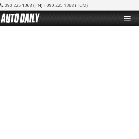
090 225 1368 (HN) - 090 225 1368 (HCM)
T
o
g
g
l
e
n
a
v
i
g
a
t
i
o
n