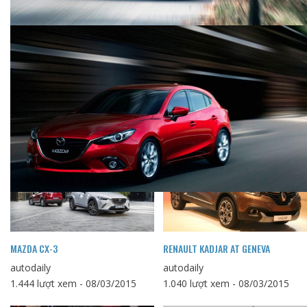
YAMAHA YZF-R3
HYUNDAI I20 ACTIVE
autodaily
autodaily
1.117 lượt xem - 28/03/2015
1.078 lượt xem - 26/03/2015
MAZDA CX-3
RENAULT KADJAR AT GENEVA
autodaily
autodaily
1.444 lượt xem - 08/03/2015
1.040 lượt xem - 08/03/2015