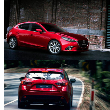
HYUNDAI CRETA
TRẢI NGHIỆM PORSCHE 911 CARRERA
GTS 2015
autodaily
1.001 lượt xem - 19/10/2015
autodaily
1.113 lượt xem - 28/08/2015
MERCEDES-AMG GT S
KTM DUKE 250 VÀ RC250
autodaily
autodaily
1.199 lượt xem - 01/05/2015
1.035 lượt xem - 30/03/2015