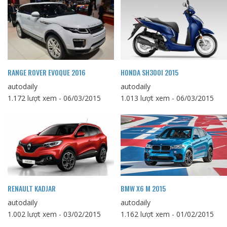
RANGE ROVER EVOQUE 2016
HONDA SH300I 2015
autodaily
autodaily
1.172 lượt xem - 06/03/2015
1.013 lượt xem - 06/03/2015
RENAULT KADJAR
BMW X6 M 2015
autodaily
autodaily
1.002 lượt xem - 03/02/2015
1.162 lượt xem - 01/02/2015