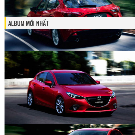
ALBUM MỚI NHẤT
ẢNH CHI TIẾT FORD ECOSPORT 2018
TIVOLI TẠI ĐẠI LÝ SSANGYONG THĂNG
LONG
autodaily
1.177 lượt xem - 09/04/2018
autodaily
3.364 lượt xem - 24/05/2017