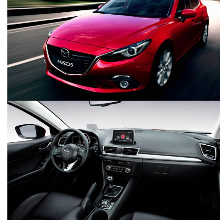
ẢNH CHI TIẾT MERCEDES-BENZ GLC
ĐÁNH GIÁ JUGUAR XE PORTFOLIO
autodaily
autodaily
4.938 lượt xem - 21/04/2016
1.037 lượt xem - 11/04/2016
LAMBORGHINI HURACAN CHÍNH HÃNG
CHEVROLET COLORADO HIGH
THỨ HAI TẠI HÀ NỘI
COUNTRY 2015
autodaily
autodaily
1.100 lượt xem - 29/01/2016
1.186 lượt xem - 19/10/2015