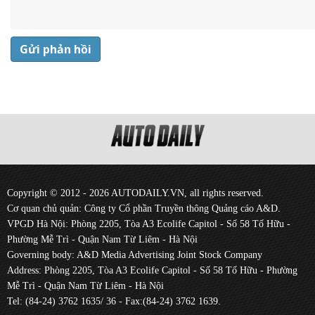
Gửi phản hồi
Copyright © 2012 - 2026 AUTODAILY.VN, all rights reserved.
Cơ quan chủ quản: Công ty Cổ phần Truyền thông Quảng cáo A&D.
VPGD Hà Nội: Phòng 2205, Tòa A3 Ecolife Capitol - Số 58 Tố Hữu -
Phường Mễ Trì - Quận Nam Từ Liêm - Hà Nội
Governing body: A&D Media Advertising Joint Stock Company
Address: Phòng 2205, Tòa A3 Ecolife Capitol - Số 58 Tố Hữu - Phường
Mễ Trì - Quận Nam Từ Liêm - Hà Nội
Tel: (84-24) 3762 1635/ 36 - Fax:(84-24) 3762 1639.